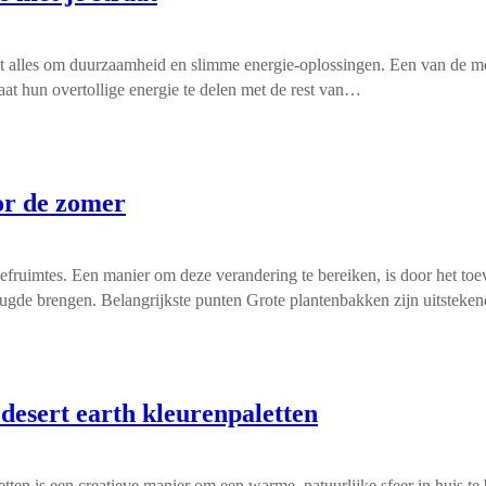
it alles om duurzaamheid en slimme energie-oplossingen. Een van de mee
aat hun overtollige energie te delen met de rest van…
oor de zomer
eefruimtes. Een manier om deze verandering te bereiken, is door het t
 vreugde brengen. Belangrijkste punten Grote plantenbakken zijn uitstek
 desert earth kleurenpaletten
letten is een creatieve manier om een warme, natuurlijke sfeer in huis 