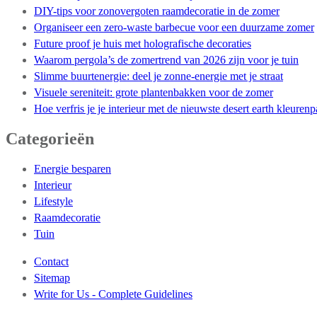
DIY-tips voor zonovergoten raamdecoratie in de zomer
Organiseer een zero-waste barbecue voor een duurzame zomer
Future proof je huis met holografische decoraties
Waarom pergola’s de zomertrend van 2026 zijn voor je tuin
Slimme buurtenergie: deel je zonne-energie met je straat
Visuele sereniteit: grote plantenbakken voor de zomer
Hoe verfris je je interieur met de nieuwste desert earth kleurenp
Categorieën
Energie besparen
Interieur
Lifestyle
Raamdecoratie
Tuin
Contact
Sitemap
Write for Us - Complete Guidelines