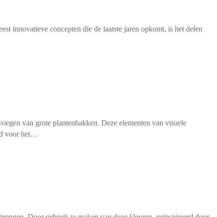
st innovatieve concepten die de laatste jaren opkomt, is het delen
oevoegen van grote plantenbakken. Deze elementen van visuele
end voor het…
te brengen. Door gebruik te maken van deze kleuren, geïnspireerd door