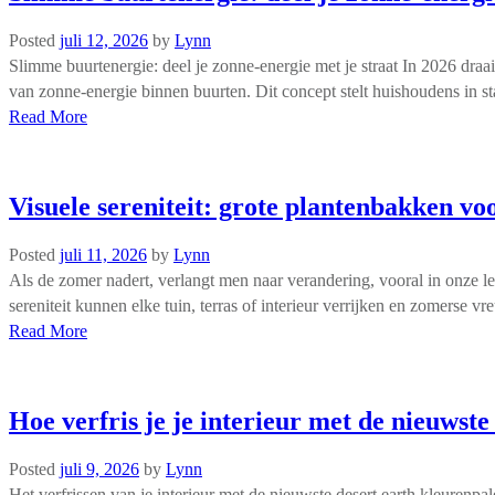
Posted
juli 12, 2026
by
Lynn
Slimme buurtenergie: deel je zonne-energie met je straat In 2026 draa
van zonne-energie binnen buurten. Dit concept stelt huishoudens in st
Read More
Visuele sereniteit: grote plantenbakken v
Posted
juli 11, 2026
by
Lynn
Als de zomer nadert, verlangt men naar verandering, vooral in onze l
sereniteit kunnen elke tuin, terras of interieur verrijken en zomerse
Read More
Hoe verfris je je interieur met de nieuwste
Posted
juli 9, 2026
by
Lynn
Het verfrissen van je interieur met de nieuwste desert earth kleurenpa