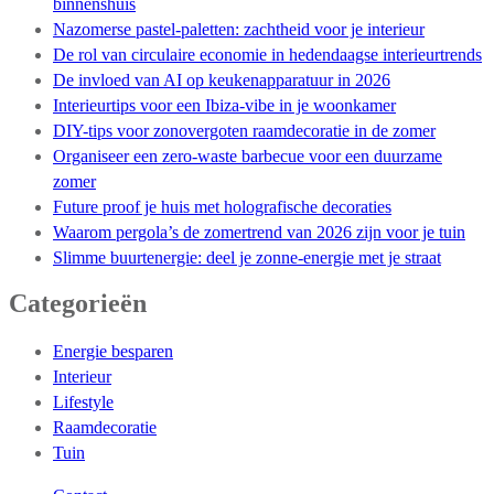
binnenshuis
Nazomerse pastel-paletten: zachtheid voor je interieur
De rol van circulaire economie in hedendaagse interieurtrends
De invloed van AI op keukenapparatuur in 2026
Interieurtips voor een Ibiza-vibe in je woonkamer
DIY-tips voor zonovergoten raamdecoratie in de zomer
Organiseer een zero-waste barbecue voor een duurzame
zomer
Future proof je huis met holografische decoraties
Waarom pergola’s de zomertrend van 2026 zijn voor je tuin
Slimme buurtenergie: deel je zonne-energie met je straat
Categorieën
Energie besparen
Interieur
Lifestyle
Raamdecoratie
Tuin