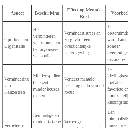
Effect op Mentale
Aspect
Beschrijving
Voorbee
Rust
Een
Het
Vermindert stress en
opgeruimd
verminderen
Opruimen en
zorgt voor een
woonkame
van rommel en
Organisatie
overzichtelijke
zonder
het organiseren
leefomgeving
overbodige
van spullen
decoraties
Een
Minder spullen
kledingkast
Vermindering
Verlaagt mentale
betekent
met alleen
van
belasting en bevordert
minder keuzes
favoriete e
Keuzestress
focus
maken
noodzakeli
kledingstu
Een
Een rustige en
minimalisti
minimalistische
Verhoogt
Verbeterde
bureau met