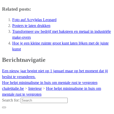
Related posts:
Foto auf Acrylglas Leopard
Posters te laten drukken
Transformeer uw bedrijf met baksteen en metaal in industriële
make-overs
Hoe je een kleine ruimte groot kunt laten lijken met de juiste
kunst
Berichtnavigatie
Een nieuw jaar begint niet op 1 januari maar op het moment dat jij
beslist te veranderen.
Hoe helpt minimalisme in huis om mentale rust te vergroten
chaletitalie.be
>
Interieur
>
Hoe helpt minimalisme in huis om
mentale rust te vergroten
Search for: