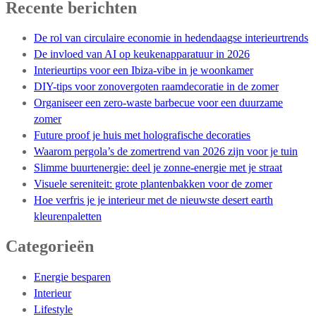
Recente berichten
De rol van circulaire economie in hedendaagse interieurtrends
De invloed van AI op keukenapparatuur in 2026
Interieurtips voor een Ibiza-vibe in je woonkamer
DIY-tips voor zonovergoten raamdecoratie in de zomer
Organiseer een zero-waste barbecue voor een duurzame
zomer
Future proof je huis met holografische decoraties
Waarom pergola’s de zomertrend van 2026 zijn voor je tuin
Slimme buurtenergie: deel je zonne-energie met je straat
Visuele sereniteit: grote plantenbakken voor de zomer
Hoe verfris je je interieur met de nieuwste desert earth
kleurenpaletten
Categorieën
Energie besparen
Interieur
Lifestyle