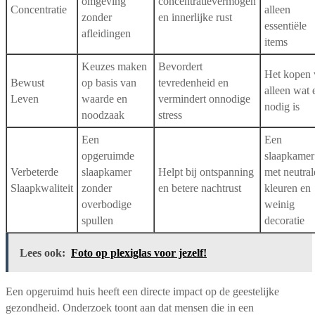
omgeving
concentratievermogen
Concentratie
alleen
zonder
en innerlijke rust
essentiële
afleidingen
items
Keuzes maken
Bevordert
Het kopen 
Bewust
op basis van
tevredenheid en
alleen wat 
Leven
waarde en
vermindert onnodige
nodig is
noodzaak
stress
Een
Een
opgeruimde
slaapkamer
Verbeterde
slaapkamer
Helpt bij ontspanning
met neutral
Slaapkwaliteit
zonder
en betere nachtrust
kleuren en
overbodige
weinig
spullen
decoratie
Lees ook:
Foto op plexiglas voor jezelf!
Een opgeruimd huis heeft een directe impact op de geestelijke
gezondheid. Onderzoek toont aan dat mensen die in een