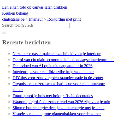
Een eigen foto op canvas laten drukken
Keuken behang
chaletitalie.be
>
Interieur
>
Rolgordijn met print
Search for:
Recente berichten
Nazomerse pastel-paletten: zachtheid voor je interieur
De rol van circulaire economie in hedendaagse interieurtrends
De invloed van AI op keukenapparatuur in 2026
Interieurtips voor een Ibiza-vibe in je woonkamer
DIY-tips voor zonovergoten raamdecoratie in de zomer
Organiseer een zero-waste barbecue voor een duurzame
zomer
Future proof je huis met holografische decoraties
Waarom pergola’s de zomertrend van 2026 zijn voor je tuin
Slimme buurtenergie: deel je zonne-energie met je straat
Visuele sereniteit: grote plantenbakken voor de zomer