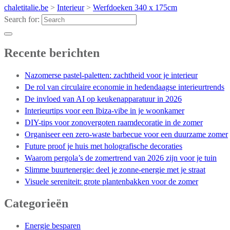
chaletitalie.be
>
Interieur
>
Werfdoeken 340 x 175cm
Search for:
Recente berichten
Nazomerse pastel-paletten: zachtheid voor je interieur
De rol van circulaire economie in hedendaagse interieurtrends
De invloed van AI op keukenapparatuur in 2026
Interieurtips voor een Ibiza-vibe in je woonkamer
DIY-tips voor zonovergoten raamdecoratie in de zomer
Organiseer een zero-waste barbecue voor een duurzame zomer
Future proof je huis met holografische decoraties
Waarom pergola’s de zomertrend van 2026 zijn voor je tuin
Slimme buurtenergie: deel je zonne-energie met je straat
Visuele sereniteit: grote plantenbakken voor de zomer
Categorieën
Energie besparen