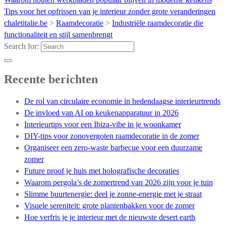
Tips voor het opfrissen van je interieur zonder grote veranderingen
chaletitalie.be
>
Raamdecoratie
>
Industriële raamdecoratie die
functionaliteit en stijl samenbrengt
Search for:
Recente berichten
De rol van circulaire economie in hedendaagse interieurtrends
De invloed van AI op keukenapparatuur in 2026
Interieurtips voor een Ibiza-vibe in je woonkamer
DIY-tips voor zonovergoten raamdecoratie in de zomer
Organiseer een zero-waste barbecue voor een duurzame
zomer
Future proof je huis met holografische decoraties
Waarom pergola’s de zomertrend van 2026 zijn voor je tuin
Slimme buurtenergie: deel je zonne-energie met je straat
Visuele sereniteit: grote plantenbakken voor de zomer
Hoe verfris je je interieur met de nieuwste desert earth