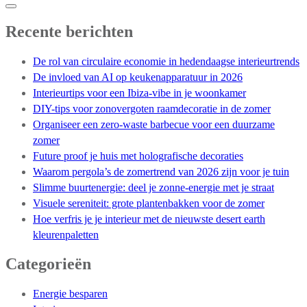
Recente berichten
De rol van circulaire economie in hedendaagse interieurtrends
De invloed van AI op keukenapparatuur in 2026
Interieurtips voor een Ibiza-vibe in je woonkamer
DIY-tips voor zonovergoten raamdecoratie in de zomer
Organiseer een zero-waste barbecue voor een duurzame
zomer
Future proof je huis met holografische decoraties
Waarom pergola’s de zomertrend van 2026 zijn voor je tuin
Slimme buurtenergie: deel je zonne-energie met je straat
Visuele sereniteit: grote plantenbakken voor de zomer
Hoe verfris je je interieur met de nieuwste desert earth
kleurenpaletten
Categorieën
Energie besparen